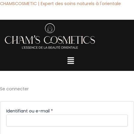
Aller
CHAMSCOSMETIC | Expert des soins naturels à l'orientale
au
contenu
Menu
Obligatoire
Obligatoire
Obligatoire
Se connecter
Identifiant ou e-mail
*